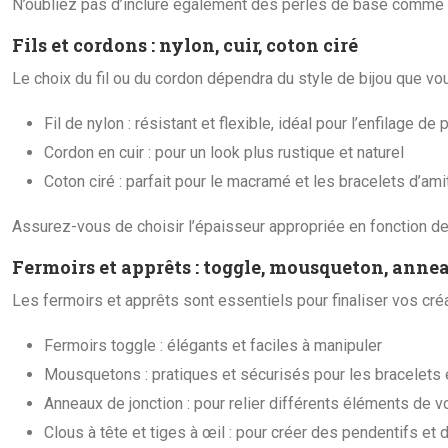
N’oubliez pas d’inclure également des perles de base comme les
Fils et cordons : nylon, cuir, coton ciré
Le choix du fil ou du cordon dépendra du style de bijou que vo
Fil de nylon : résistant et flexible, idéal pour l’enfilage de 
Cordon en cuir : pour un look plus rustique et naturel
Coton ciré : parfait pour le macramé et les bracelets d’ami
Assurez-vous de choisir l’épaisseur appropriée en fonction de l
Fermoirs et apprêts : toggle, mousqueton, anne
Les fermoirs et apprêts sont essentiels pour finaliser vos créa
Fermoirs toggle : élégants et faciles à manipuler
Mousquetons : pratiques et sécurisés pour les bracelets e
Anneaux de jonction : pour relier différents éléments de v
Clous à tête et tiges à œil : pour créer des pendentifs et 