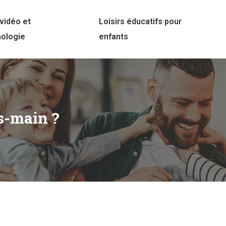
vidéo et
Loisirs éducatifs pour
nologie
enfants
s-main ?