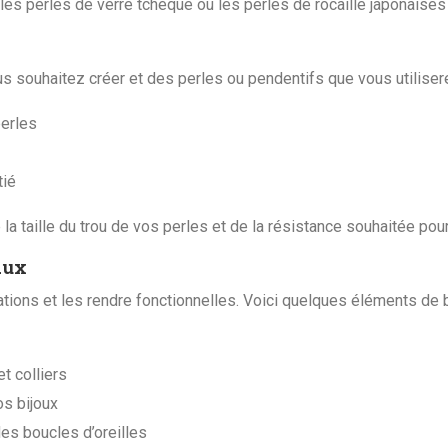
 perles de verre tchèque ou les perles de rocaille japonaises po
us souhaitez créer et des perles ou pendentifs que vous utiliser
perles
tié
a taille du trou de vos perles et de la résistance souhaitée pour 
aux
tions et les rendre fonctionnelles. Voici quelques éléments de ba
t colliers
os bijoux
des boucles d’oreilles