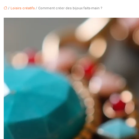
/
Loisirs créatifs
/ Comment créer des bijoux faits-main ?